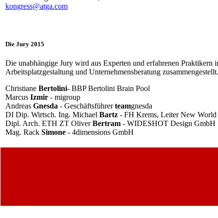
kongress@atga.com
Die Jury 2015
Die unabhängige Jury wird aus Experten und erfahrenen Praktikern i
Arbeitsplatzgestaltung und Unternehmensberatung zusammengestellt
Christiane
Bertolini
- BBP Bertolini Brain Pool
Marcus
Izmir
- migroup
Andreas
Gnesda
- Geschäftsführer
team
gnesda
DI Dip. Wirtsch. Ing. Michael
Bartz
- FH Krems, Leiter New World
Dipl. Arch. ETH ZT Oliver
Bertram
- WIDESHOT Design GmbH
Mag. Rack
Simone
- 4dimensions GmbH