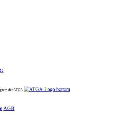
ngress der ATGA
m
AGB