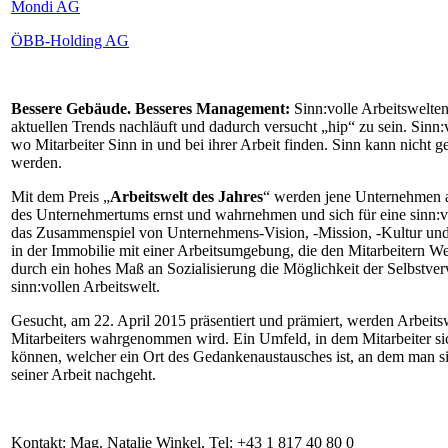
Mondi AG
ÖBB-Holding AG
Bessere Gebäude. Besseres Management:
Sinn:volle Arbeitswelten
aktuellen Trends nachläuft und dadurch versucht „hip“ zu sein. Sinn:v
wo Mitarbeiter Sinn in und bei ihrer Arbeit finden. Sinn kann nicht
werden.
Mit dem Preis „
Arbeitswelt des Jahres
“ werden jene Unternehmen a
des Unternehmertums ernst und wahrnehmen und sich für eine sinn:vo
das Zusammenspiel von Unternehmens-Vision, -Mission, -Kultur un
in der Immobilie mit einer Arbeitsumgebung, die den Mitarbeitern W
durch ein hohes Maß an Sozialisierung die Möglichkeit der Selbstverw
sinn:vollen Arbeitswelt.
Gesucht, am 22. April 2015 präsentiert und prämiert, werden Arbeitsw
Mitarbeiters wahrgenommen wird. Ein Umfeld, in dem Mitarbeiter si
können, welcher ein Ort des Gedankenaustausches ist, an dem man si
seiner Arbeit nachgeht.
Kontakt: Mag. Natalie Winkel, Tel: +43 1 817 40 80 0