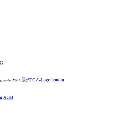
ngress der ATGA
m
AGB