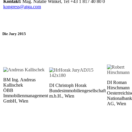
Kontakt:
Mag. Natalie Winkel, Tel +43 1 817 40 80 0
kongress@atga.com
Die Jury 2015
BM Ing. Andreas
DI Roman
Kallischek
DI Christoph Horak
Hirschmann
ÖBB
Bundesimmobiliengesellschaft
Oesterreichis
Immobilienmanagement
m.b.H.
, Wien
Nationalbank
GmbH, Wien
AG, Wien