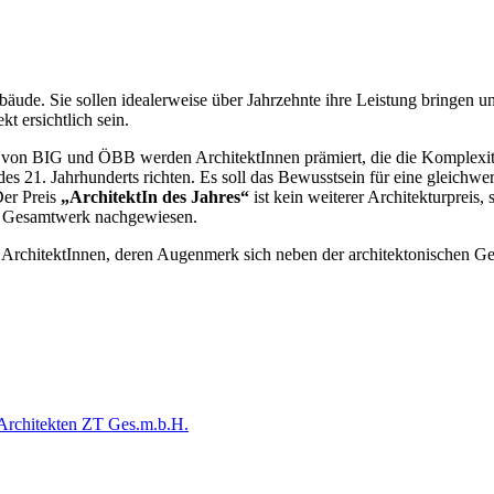
ude. Sie sollen idealerweise über Jahrzehnte ihre Leistung bringen und 
t ersichtlich sein.
t von BIG und ÖBB werden ArchitektInnen prämiert, die die Komplexit
des 21. Jahrhunderts richten. Es soll das Bewusstsein für eine gleich
Der Preis
„ArchitektIn des Jahres“
ist kein weiterer Architekturpreis,
en Gesamtwerk nachgewiesen.
 ArchitektInnen, deren Augenmerk sich neben der architektonischen Gest
Architekten ZT Ges.m.b.H.